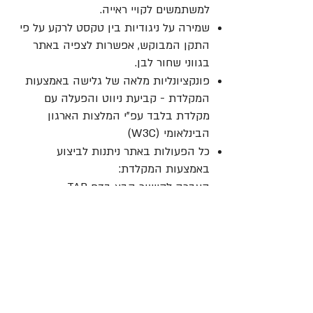
למשתמשים לקויי ראייה.
שמירה על ניגודיות בין טקסט לרקע על פי
התקן המבוקש, אפשרות לצפיה באתר
בגווני שחור לבן.​
פונקציונליות מלאה של גלישה באמצעות
המקלדת - קביעת ניווט והפעלה עם
מקלדת בלבד עפ"י המלצות הארגון
הבינלאומי (W3C)
כל הפעולות באתר ניתנות לביצוע
באמצעות המקלדת:
העברה לקישור הבא בדף TAB
הפעלת קישור ENTER
חזרה לקישור קודם TAB + SHIFT
הגדלת הגופן יש ללחוץ על המקשים ctrl
+
הקטנת הגופן יש ללחוץ על המקשים ctrl
-